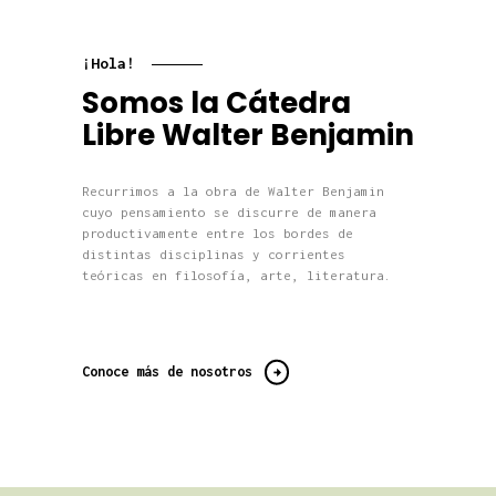
¡Hola!
Somos la Cátedra
Libre Walter Benjamin
Recurrimos a la obra de Walter Benjamin
Eventos Académicos
cuyo pensamiento se discurre de manera
productivamente entre los bordes de
distintas disciplinas y corrientes
teóricas en filosofía, arte, literatura.
Conoce más de nosotros