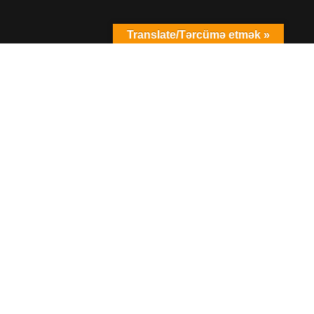
Translate/Tərcümə etmək »