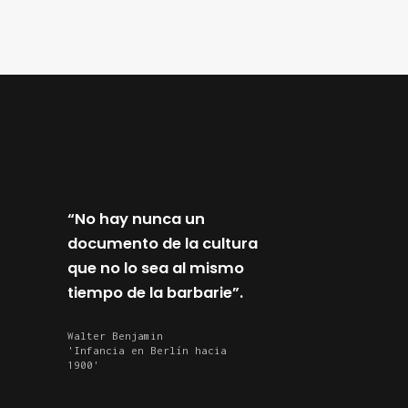
“No hay nunca un
“Y apren
documento de la cultura
disfraza
que no lo sea al mismo
palabras
tiempo de la barbarie”.
propiam
nubes”
Walter Benjamin
'Infancia en Berlín hacia
Walter Ben
1900'
'Calle de 