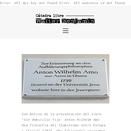
Error: API api key not found.Error: API audience id not found.
Cátedra Libre Walter Benjamin
Home
¿Quiénes somos?
Proyectos
Eventos
Becas
Videos
Con motivo de la presentación del libro
“Sin domicilio fijo. Anton Wilhelm Amo:
Una filosofía del Iluminismo entre Europa
y África” (2023, Ubu Ediciones) invitamos