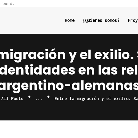
Home
found.
¿Quiénes
Home
¿Quiénes somos?
Proy
somos?
migración y el exilio
Proyectos
identidades en las r
Eventos
argentino-alemana
Becas
All Posts
...
Entre la migración y el exilio. S
Videos