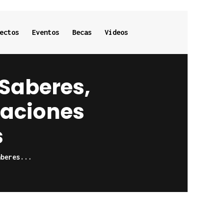
ectos
Eventos
Becas
Videos
. Saberes,
elaciones
s
aberes...