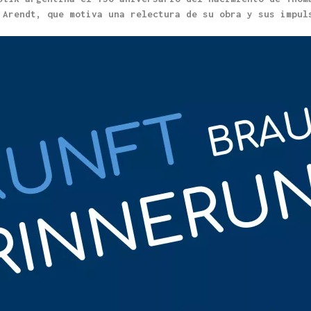
 Arendt, que motiva una relectura de su obra y sus impul