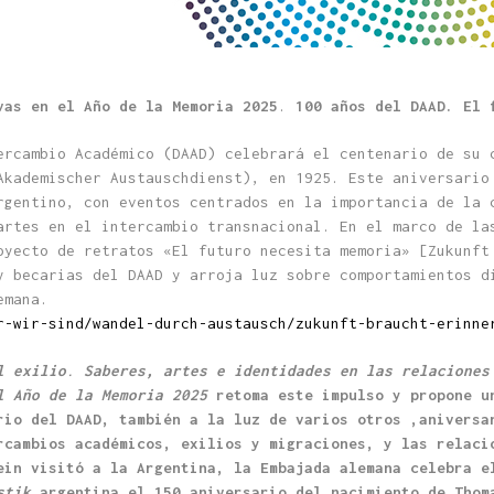
vas en el Año de la Memoria 2025
.
100 años del DAAD. El 
ercambio Académico (DAAD) celebrará el centenario de su 
Akademischer Austauschdienst), en 1925. Este aniversario
rgentino, con eventos centrados en la importancia de la 
artes en el intercambio transnacional. En el marco de la
oyecto de retratos «El futuro necesita memoria» [Zukunft
y becarias del DAAD y arroja luz sobre comportamientos d
emana.
r-wir-sind/wandel-durch-austausch/zukunft-braucht-erinne
l exilio
.
Saberes, artes e identidades en las relaciones
el Año de la Memoria 2025
retoma este impulso y propone u
rio del DAAD, también a la luz de varios otros ,aniversa
rcambios académicos, exilios y migraciones, y las relaci
ein visitó a la Argentina, la Embajada alemana celebra e
stik
argentina el 150 aniversario del nacimiento de Thom