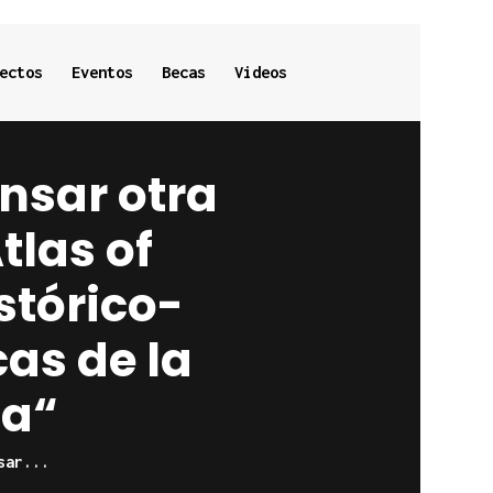
ectos
Eventos
Becas
Videos
ensar otra
tlas of
stórico-
cas de la
na“
sar...