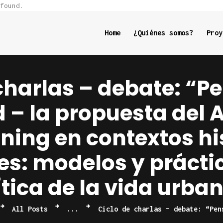
Home
found.
¿Quiénes
Home
¿Quiénes somos?
Proy
somos?
charlas – debate: “P
Proyectos
 – la propuesta del A
Eventos
ng en contextos hi
Becas
es: modelos y prácti
Videos
ítica de la vida urba
All Posts
...
Ciclo de charlas – debate: “Pen