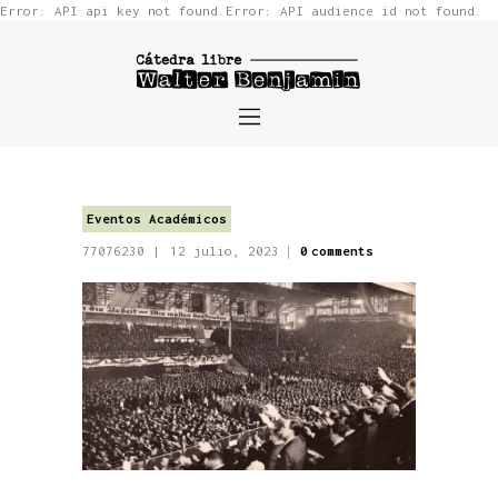
Error: API api key not found.Error: API audience id not found.
Cátedra Libre Walter Benjamin
Home
¿Quiénes somos?
Proyectos
Eventos Académicos
Eventos
77076230
12 julio, 2023
0
comments
Becas
Videos